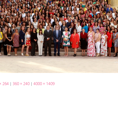
× 264
|
360 × 240
|
4000 × 1409