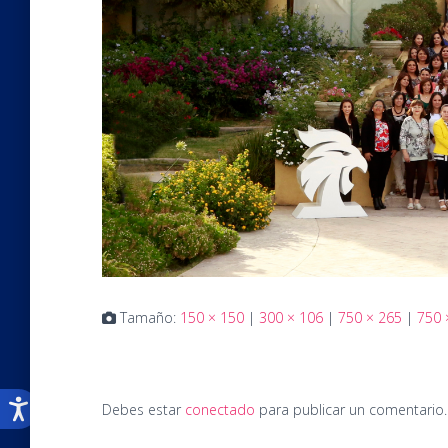
Tamaño:
150 × 150
|
300 × 106
|
750 × 265
|
750 
Debes estar
conectado
para publicar un comentario.