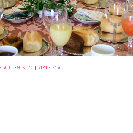
× 500
|
360 × 240
|
5184 × 3456