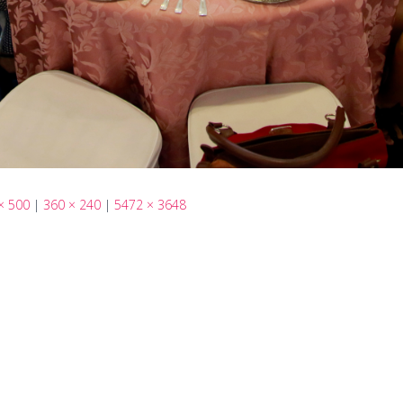
× 500
|
360 × 240
|
5472 × 3648