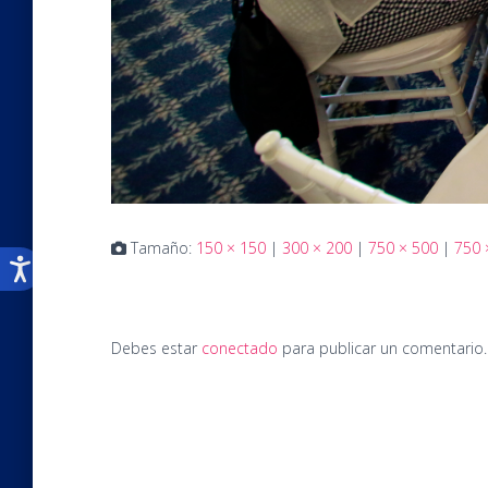
Tamaño:
150 × 150
|
300 × 200
|
750 × 500
|
750 
Debes estar
conectado
para publicar un comentario.